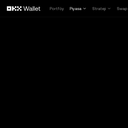
Ana İçeriğe Atla
Portföy
Piyasa
Strateji
Swap