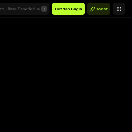
/
Cüzdan Bağla
Boost