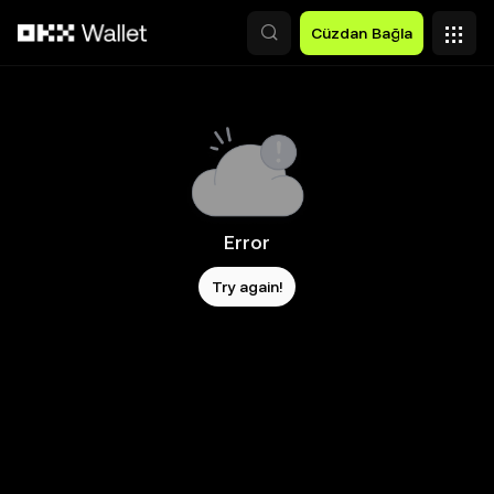
Ana İçeriğe Atla
Cüzdan Bağla
Error
Try again!