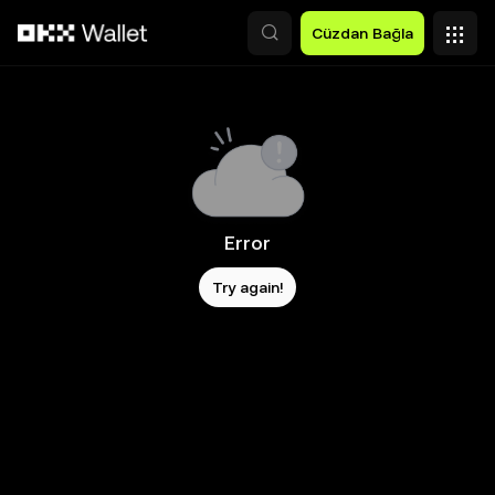
Ana İçeriğe Atla
Cüzdan Bağla
Error
Try again!