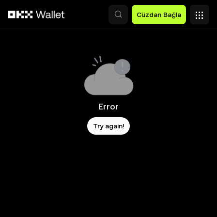
Ana İçeriğe Atla
Cüzdan Bağla
Error
Try again!