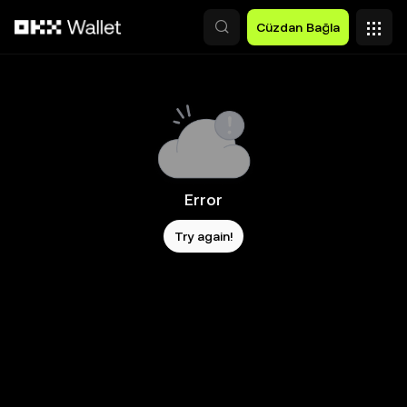
Ana İçeriğe Atla
Cüzdan Bağla
Error
Try again!