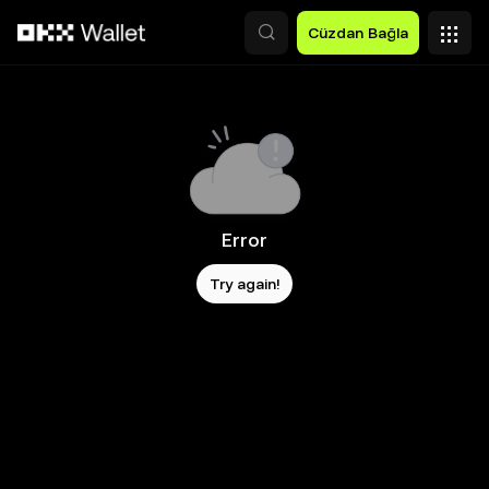
Ana İçeriğe Atla
Cüzdan Bağla
Error
Try again!