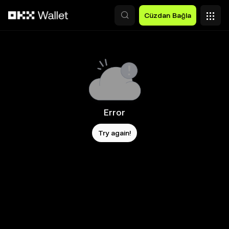
Ana İçeriğe Atla
Cüzdan Bağla
Error
Try again!