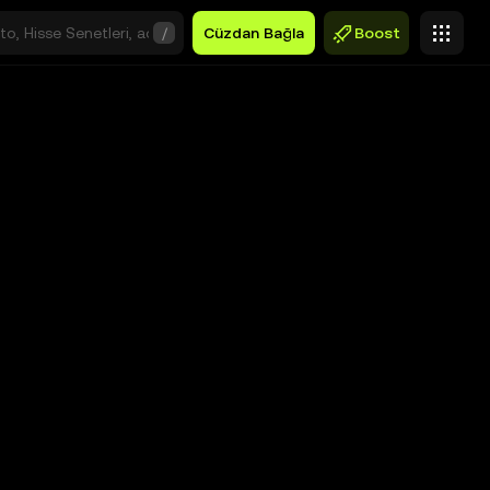
/
Cüzdan Bağla
Boost