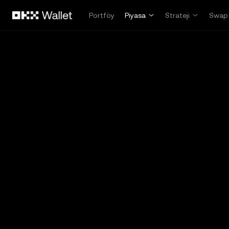
Ana İçeriğe Atla
Portföy
Piyasa
Strateji
Swap