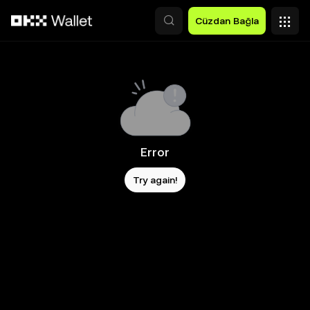
Ana İçeriğe Atla
Cüzdan Bağla
Error
Try again!