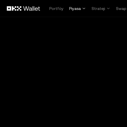
Ana İçeriğe Atla
Portföy
Piyasa
Strateji
Swap