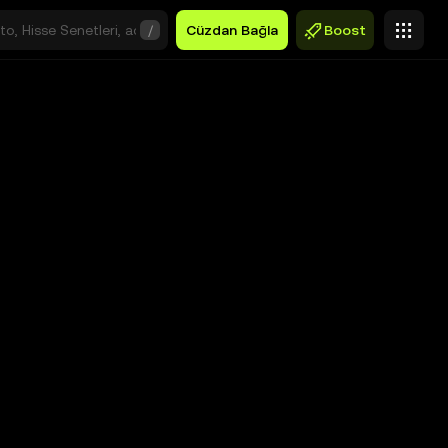
/
Cüzdan Bağla
Boost