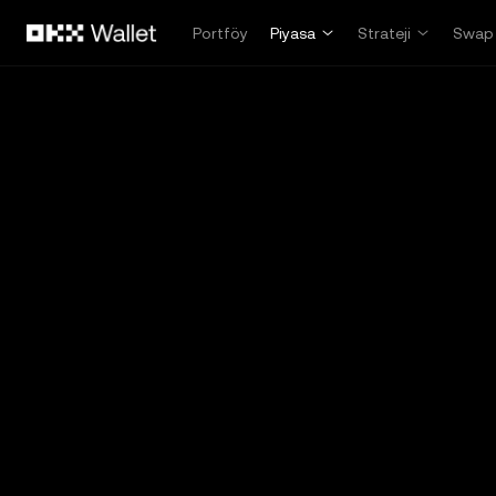
Ana İçeriğe Atla
Portföy
Piyasa
Strateji
Swap