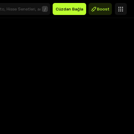
/
Cüzdan Bağla
Boost