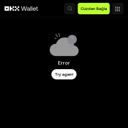
Ana İçeriğe Atla
Cüzdan Bağla
Error
Try again!