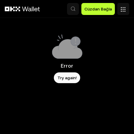
Ana İçeriğe Atla
Cüzdan Bağla
Error
Try again!