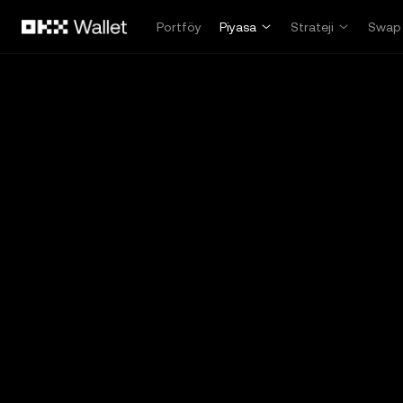
Ana İçeriğe Atla
Portföy
Piyasa
Strateji
Swap