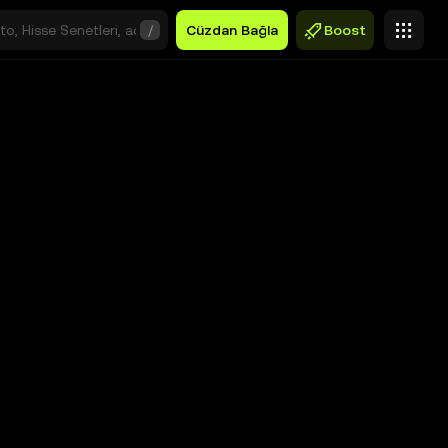
/
Cüzdan Bağla
Boost