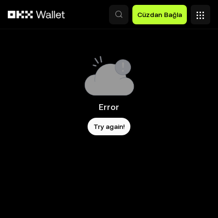
Ana İçeriğe Atla
Cüzdan Bağla
Error
Try again!