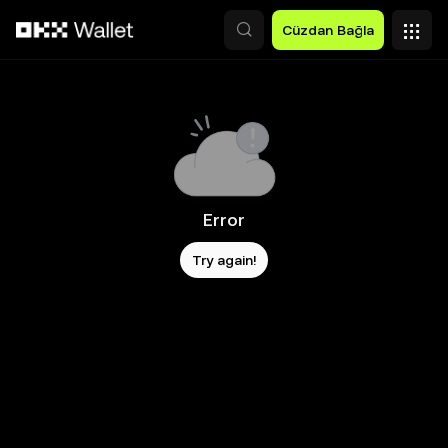
Ana İçeriğe Atla
Cüzdan Bağla
Error
Try again!