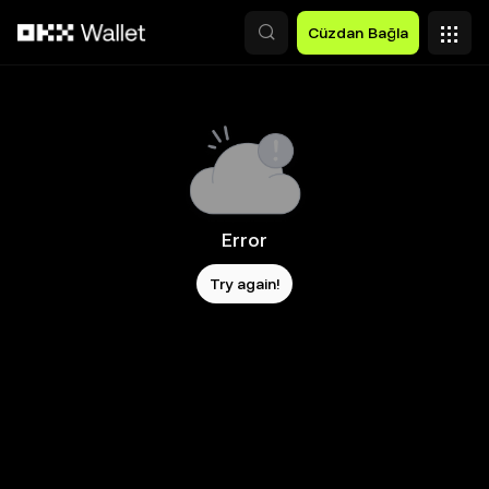
Ana İçeriğe Atla
Cüzdan Bağla
Error
Try again!