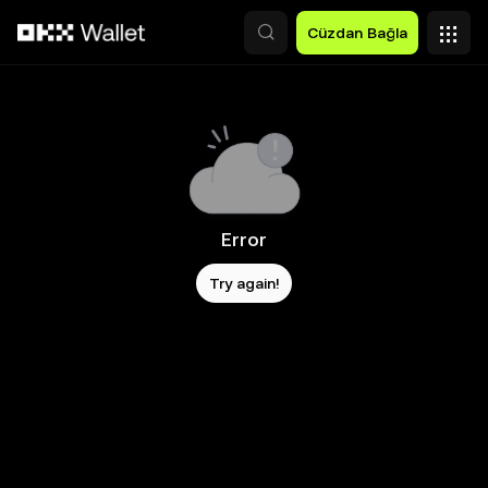
Ana İçeriğe Atla
Cüzdan Bağla
Error
Try again!