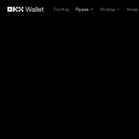
Ana İçeriğe Atla
Portföy
Piyasa
Strateji
Swap