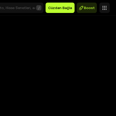
/
Cüzdan Bağla
Boost