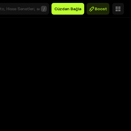
/
Cüzdan Bağla
Boost