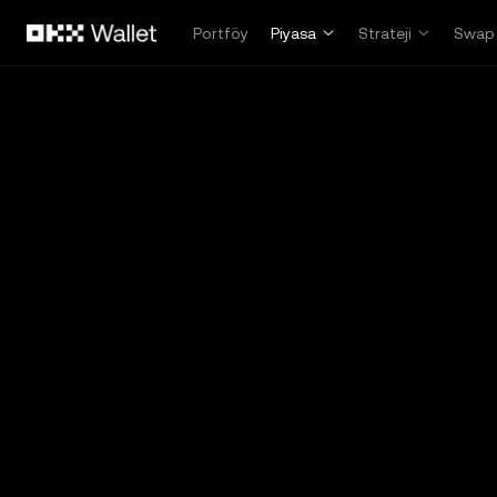
Ana İçeriğe Atla
Portföy
Piyasa
Strateji
Swap