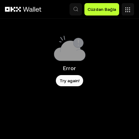
Ana İçeriğe Atla
Cüzdan Bağla
Error
Try again!