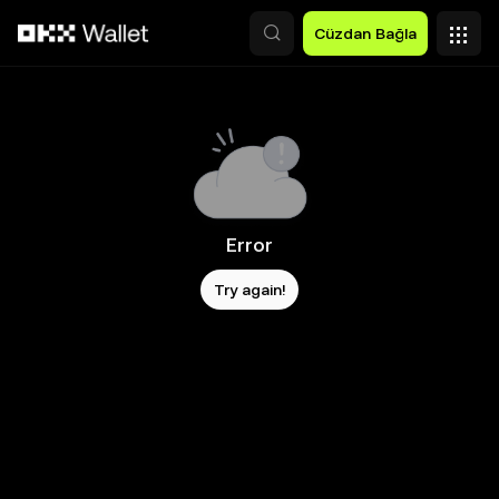
Ana İçeriğe Atla
Cüzdan Bağla
Error
Try again!