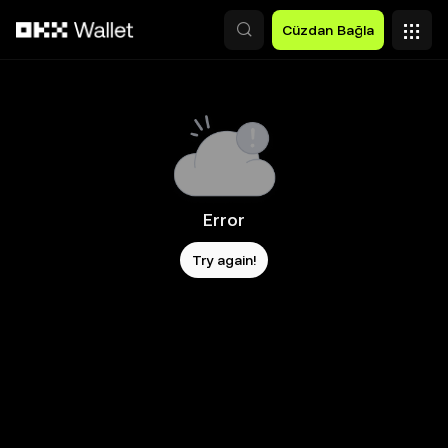
Ana İçeriğe Atla
Cüzdan Bağla
Error
Try again!