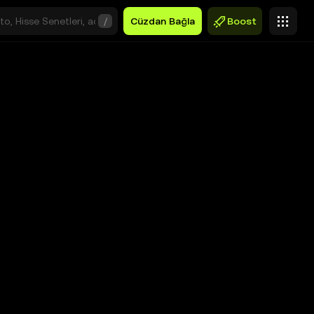
/
Cüzdan Bağla
Boost