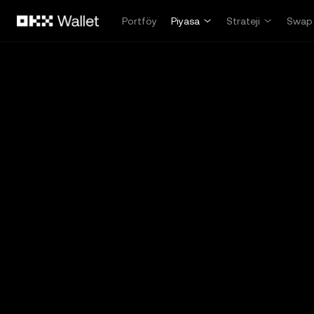
Ana İçeriğe Atla
Portföy
Piyasa
Strateji
Swap