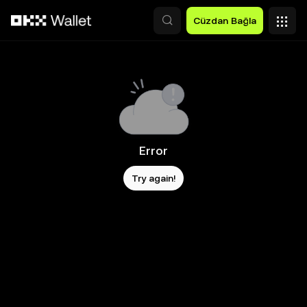
Ana İçeriğe Atla
Cüzdan Bağla
Error
Try again!