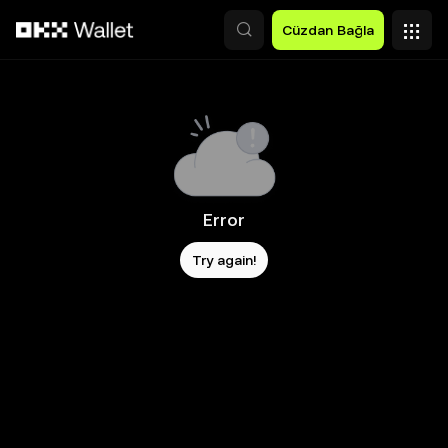
Ana İçeriğe Atla
Cüzdan Bağla
Error
Try again!