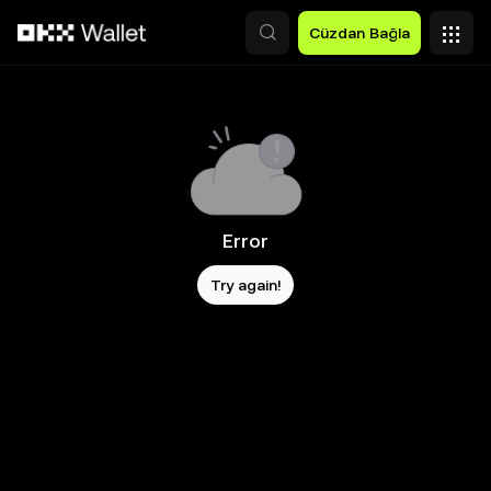
Ana İçeriğe Atla
Cüzdan Bağla
Error
Try again!