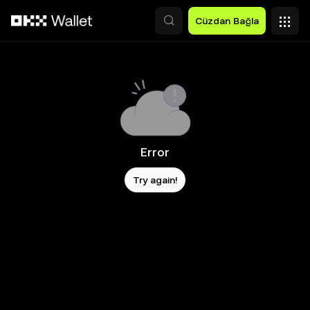
Ana İçeriğe Atla
Cüzdan Bağla
Error
Try again!