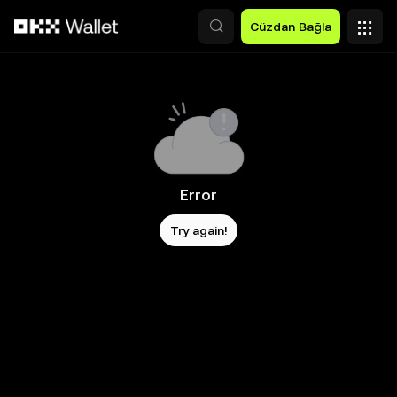
Ana İçeriğe Atla
Cüzdan Bağla
Error
Try again!