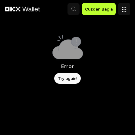
Ana İçeriğe Atla
Cüzdan Bağla
Error
Try again!