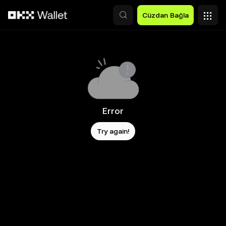
Ana İçeriğe Atla
Cüzdan Bağla
Error
Try again!