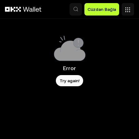
Ana İçeriğe Atla
Cüzdan Bağla
Error
Try again!