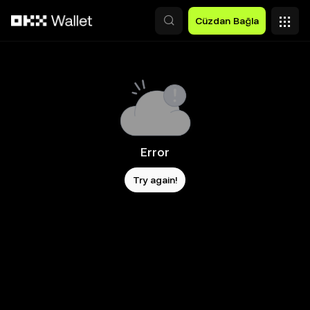
Ana İçeriğe Atla
Cüzdan Bağla
Error
Try again!