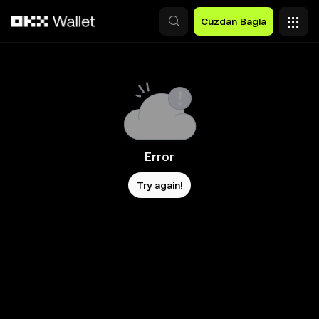
Ana İçeriğe Atla
Cüzdan Bağla
Error
Try again!