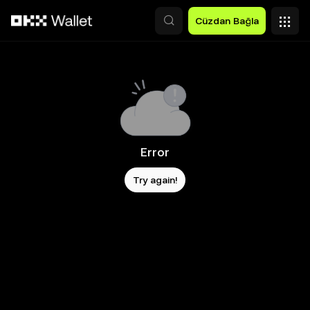
Ana İçeriğe Atla
Cüzdan Bağla
Error
Try again!