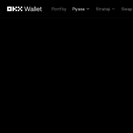
Ana İçeriğe Atla
Portföy
Piyasa
Strateji
Swap