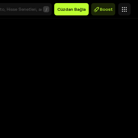
/
Cüzdan Bağla
Boost