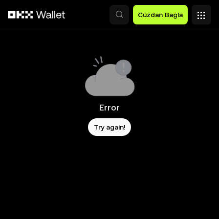
Ana İçeriğe Atla
Cüzdan Bağla
Error
Try again!