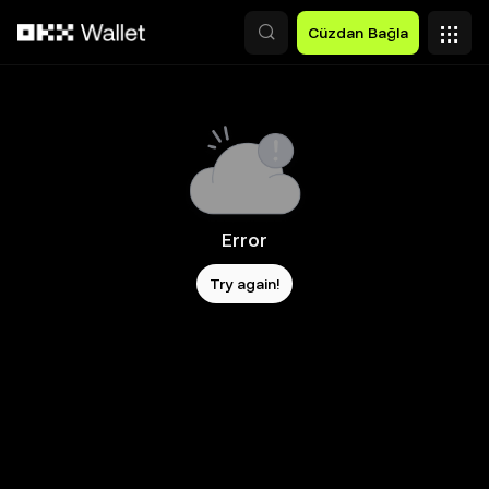
Ana İçeriğe Atla
Cüzdan Bağla
Error
Try again!