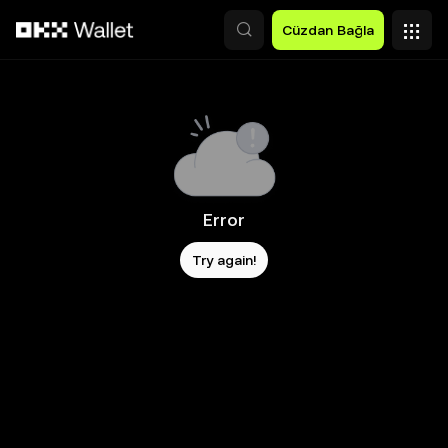
Ana İçeriğe Atla
Cüzdan Bağla
Error
Try again!