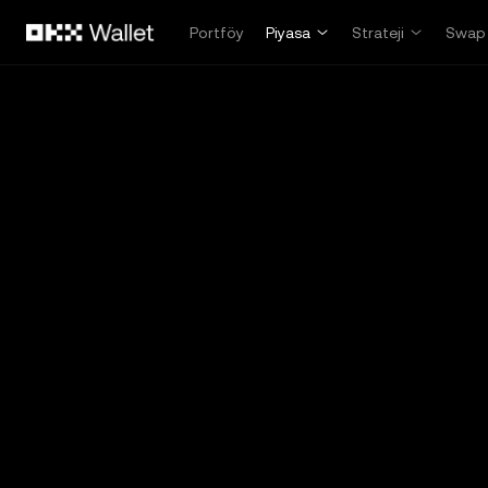
Ana İçeriğe Atla
Portföy
Piyasa
Strateji
Swap