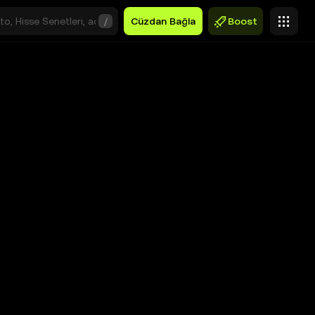
/
Cüzdan Bağla
Boost