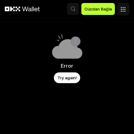
Ana İçeriğe Atla
Cüzdan Bağla
Error
Try again!