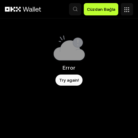
Ana İçeriğe Atla
Cüzdan Bağla
Error
Try again!