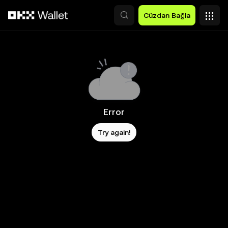
Ana İçeriğe Atla
Cüzdan Bağla
Error
Try again!