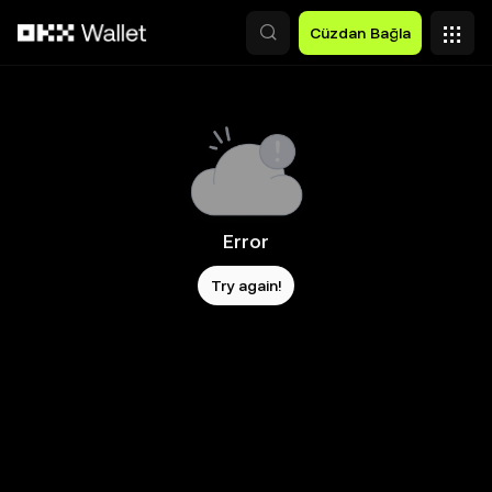
Ana İçeriğe Atla
Cüzdan Bağla
Error
Try again!