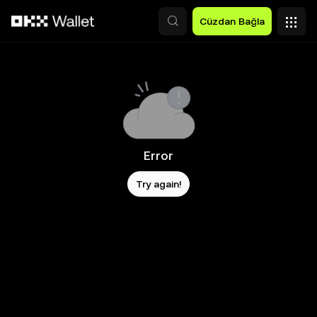
Ana İçeriğe Atla
Cüzdan Bağla
Error
Try again!