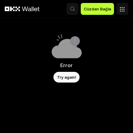
Ana İçeriğe Atla
Cüzdan Bağla
Error
Try again!