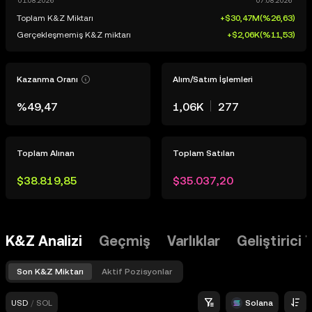
Toplam K&Z Miktarı
+$30,47M
(
%26,63
)
Gerçekleşmemiş K&Z miktarı
+$2,06K
(
%11,53
)
Kazanma Oranı
Alım/Satım İşlemleri
%49,47
1,06K
277
Toplam Alınan
Toplam Satılan
$38.819,85
$35.037,20
K&Z Analizi
Geçmiş
Varlıklar
Geliştirici 
Son K&Z Miktarı
Aktif Pozisyonlar
USD
/
SOL
Solana