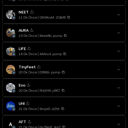
NEET
11 Dk Önce
GN9AuM...ZQM6
AURA
15 Dk Önce
8eee8b...pump
LIFE
16 Dk Önce
4ANiz4...pump
TinyFeet
20 Dk Önce
EB88Jr...pump
Evo
20 Dk Önce
5HjXHR...y867
UHI
21 Dk Önce
9nxjeD...dZtK
AFT
21 Dk Önce
Hv7MoF...JkqT