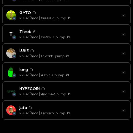
GATO
23 Dk Önce
5uQUBq...pump
Throb
23 Dk Önce
3vZ6RU...pump
LUKE
25 Dk Önce
E1ex6b...pump
long
27 Dk Önce
AzfvhS...pump
HYPECOIN
28 Dk Önce
4nqG42...pump
jafa
29 Dk Önce
Gvbuxo...pump