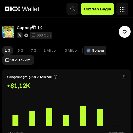
Ana İçeriğe Atla
Cüzdan Bağla
Cupsey
663 Gün
1 G
3 G
7 G
1 Milyon
3 Milyon
Solana
K&Z Takvimi
Gerçekleşmiş K&Z Miktarı
+$1,12K