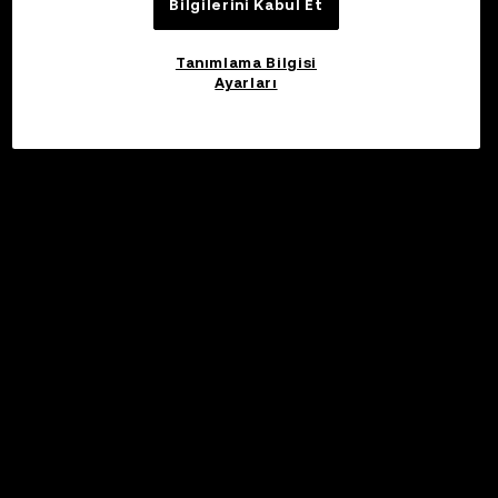
Bilgilerini Kabul Et
Tanımlama Bilgisi
Ayarları
©2017 - 2026 WEB3.OKX.COM
Türkçe/USD
OKX Web3 Hakkında Daha Fazla Bilgi