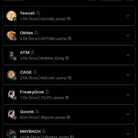
feecat
1 Dk Önce
GzCqRj...pump
Oblias
2 Dk Önce
247TQM...pump
ATM
2 Dk Önce
Be5thw...EhAg
CAGE
2 Dk Önce
6QCceU...pump
FreakyGrok
7 Dk Önce
7J13Tn...pump
Goonk
8 Dk Önce
38g1nb...pump
MAYBACH
10 Dk Önce
CNgebd...pump