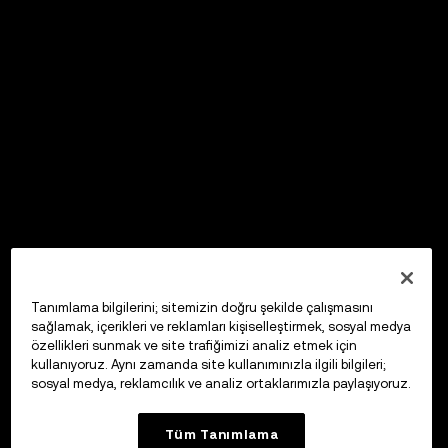
Tanımlama bilgilerini; sitemizin doğru şekilde çalışmasını
sağlamak, içerikleri ve reklamları kişiselleştirmek, sosyal medya
özellikleri sunmak ve site trafiğimizi analiz etmek için
kullanıyoruz. Aynı zamanda site kullanımınızla ilgili bilgileri;
sosyal medya, reklamcılık ve analiz ortaklarımızla paylaşıyoruz.
Tüm Tanımlama