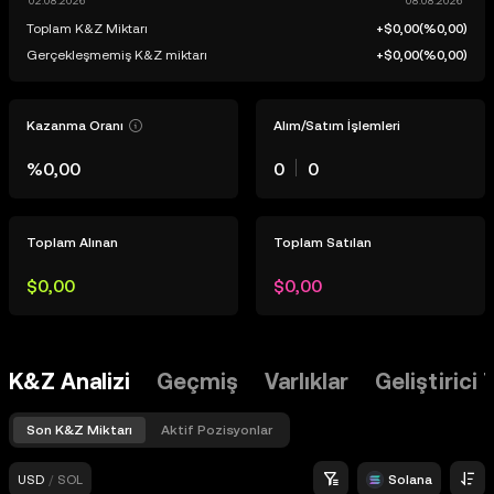
Toplam K&Z Miktarı
+$0,00
(
%0,00
)
Gerçekleşmemiş K&Z miktarı
+$0,00
(
%0,00
)
Kazanma Oranı
Alım/Satım İşlemleri
%0,00
0
0
Toplam Alınan
Toplam Satılan
$0,00
$0,00
K&Z Analizi
Geçmiş
Varlıklar
Geliştirici 
Son K&Z Miktarı
Aktif Pozisyonlar
USD
/
SOL
Solana