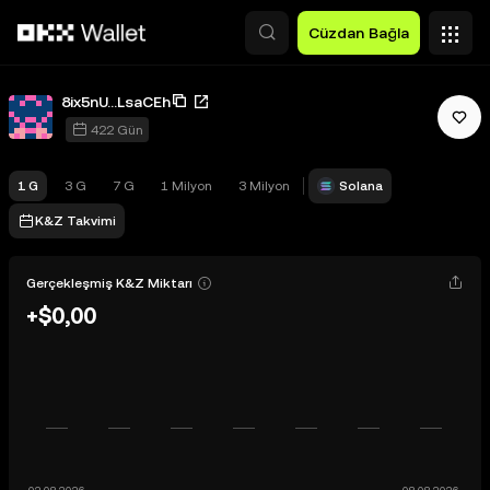
Ana İçeriğe Atla
Cüzdan Bağla
8ix5nU...LsaCEh
422 Gün
1 G
3 G
7 G
1 Milyon
3 Milyon
Solana
K&Z Takvimi
Gerçekleşmiş K&Z Miktarı
+$0,00