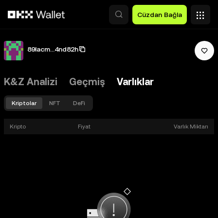
Ana İçeriğe Atla
Cüzdan Bağla
89lacm...4nd82h
K&Z Analizi
Geçmiş
Varlıklar
Kriptolar
NFT
DeFi
Kripto
Fiyat
Varlık Miktarı