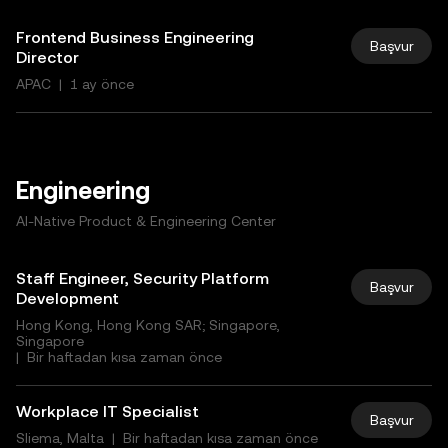
Frontend Business Engineering
Başvur
Director
APAC
|
1 ay önce
Engineering
AI-Native Product & Engineering Center
Staff Engineer, Security Platform
Başvur
Development
Hong Kong, Hong Kong SAR; Singapore,
Singapore
|
Bir haftadan kısa zaman önce
Workplace IT Specialist
Başvur
Sliema, Malta
|
Bir haftadan kısa zaman önce