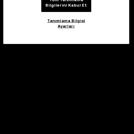
Bilgilerini Kabul Et
Tanımlama Bilgisi
Ayarları
©2017 - 2026 WEB3.OKX.COM