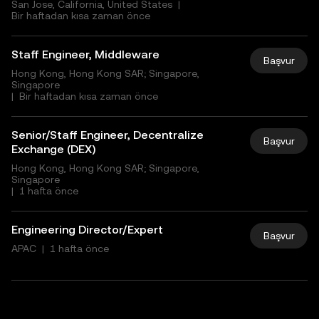
San Jose, California, United States
|
Bir haftadan kısa zaman önce
Staff Engineer, Middleware
Başvur
Hong Kong, Hong Kong SAR; Singapore,
Singapore
|
Bir haftadan kısa zaman önce
Senior/Staff Engineer, Decentralize
Başvur
Exchange (DEX)
Hong Kong, Hong Kong SAR; Singapore,
Singapore
|
1 hafta önce
Engineering Director/Expert
Başvur
APAC
|
1 hafta önce