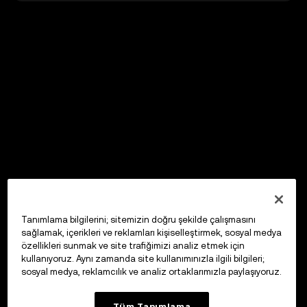
Tanımlama bilgilerini; sitemizin doğru şekilde çalışmasını
sağlamak, içerikleri ve reklamları kişiselleştirmek, sosyal medya
özellikleri sunmak ve site trafiğimizi analiz etmek için
kullanıyoruz. Aynı zamanda site kullanımınızla ilgili bilgileri;
sosyal medya, reklamcılık ve analiz ortaklarımızla paylaşıyoruz.
Tüm Tanımlama